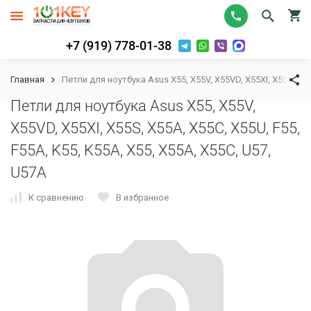
+7 (919) 778-01-38
Главная
Петли для ноутбука Asus X55, X55V, X55VD, X55XI, X55S, X55
Петли для ноутбука Asus X55, X55V,
X55VD, X55XI, X55S, X55A, X55C, X55U, F55,
F55A, K55, K55A, X55, X55A, X55C, U57,
U57A
К сравнению
В избранное