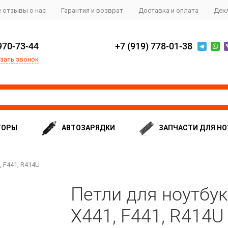
 отзывы о нас
Гарантия и возврат
Доставка и оплата
Дек
970-73-44
+7 (919) 778-01-38
зать звонок
ТОРЫ
АВТОЗАРЯДКИ
ЗАПЧАСТИ ДЛЯ НО
, F441, R414U
Петли для ноутбук
X441, F441, R414U