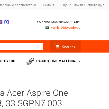
ларации о соответствии
Ремонт
Ещё
Войти
/
Регистрация
г.Москва Можайское ш. 41к1
keynb101@yandex.ru
Корзина
УТБУКОВ
РАСХОДНЫЕ МАТЕРИАЛЫ
а Acer Aspire One
3, 33.SGPN7.003