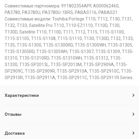
Совместимые партномера: 9Y1802354APF, A000062460,
PA3780, PA3780U, PA3780U-1BRS, PABAS116, PABAS21.
Совместимые модели: Toshiba Portege T110, T112, T130, T131,
T132, T133, Satellite Pro T110, T110-EZ1110, T110D, T130,
T130D, Satellite T110, T110D, T111, T112, T115, T115-S1100,
T115-S1105, T115-S1108, T115-S1110, T130, T130D, T132, T133,
T135, T135-S1300, T135-S1300RD, T135-S1300WH, T135-S1305,
T135-S1305RD, T135-S1305WH, T135-S1307, T135-S1309, T135-
S1310, T135-S1310RD, T135-S1310WH, T135-S1312, T135-
S1330, T135-SP2013L, T135-SP2013M, T135-SP2909A, T135-
SP2909C, T135-SP2909R, T135-SP2910A, T135-SP2910C, T135-
SP2910R, T135-SP2911A, T135-SP2911C, T135-SP2911R Series.
Характеристики
Отзывы
Доставка