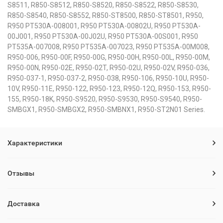
S8511, R850-S8512, R850-S8520, R850-S8522, R850-S8530,
R850-S8540, R850-S8552, R850-ST8500, R850-ST8501, R950,
R950 PT530A-008001, R950 PT530A-00802U, R950 PT530A-
00J001, R950 PT530A-00J02U, R950 PT530A-00S001, R950
PT535A-007008, R950 PT535A-007023, R950 PT535A-00M008,
R950-006, R950-00F, R950-00G, R950-00H, R950-00L, R950-00M,
R950-00N, R950-02E, R950-02T, R950-02U, R950-02V, R950-036,
R950-037-1, R950-037-2, R950-038, R950-106, R950-10U, R950-
10V, R950-11E, R950-122, R950-123, R950-12Q, R950-153, R950-
155, R950-18K, R950-S9520, R950-S9530, R950-S9540, R950-
SMBGX1, R950-SMBGX2, R950-SMBNX1, R950-ST2N01 Series.
Характеристики
Отзывы
Доставка