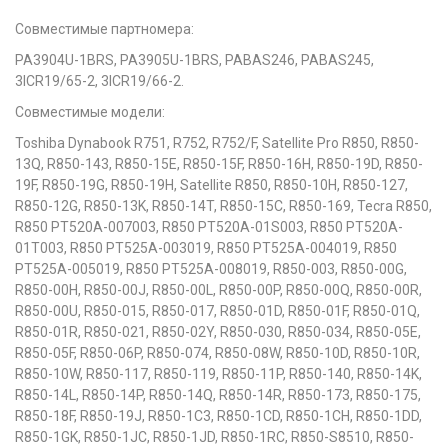
Совместимые партномера:
PA3904U-1BRS, PA3905U-1BRS, PABAS246, PABAS245,
3ICR19/65-2, 3ICR19/66-2.
Совместимые модели:
Toshiba Dynabook R751, R752, R752/F, Satellite Pro R850, R850-
13Q, R850-143, R850-15E, R850-15F, R850-16H, R850-19D, R850-
19F, R850-19G, R850-19H, Satellite R850, R850-10H, R850-127,
R850-12G, R850-13K, R850-14T, R850-15C, R850-169, Tecra R850,
R850 PT520A-007003, R850 PT520A-01S003, R850 PT520A-
01T003, R850 PT525A-003019, R850 PT525A-004019, R850
PT525A-005019, R850 PT525A-008019, R850-003, R850-00G,
R850-00H, R850-00J, R850-00L, R850-00P, R850-00Q, R850-00R,
R850-00U, R850-015, R850-017, R850-01D, R850-01F, R850-01Q,
R850-01R, R850-021, R850-02Y, R850-030, R850-034, R850-05E,
R850-05F, R850-06P, R850-074, R850-08W, R850-10D, R850-10R,
R850-10W, R850-117, R850-119, R850-11P, R850-140, R850-14K,
R850-14L, R850-14P, R850-14Q, R850-14R, R850-173, R850-175,
R850-18F, R850-19J, R850-1C3, R850-1CD, R850-1CH, R850-1DD,
R850-1GK, R850-1JC, R850-1JD, R850-1RC, R850-S8510, R850-