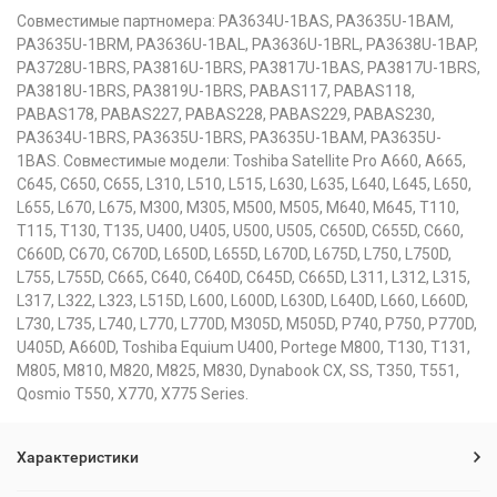
Совместимые партномера: PA3634U-1BAS, PA3635U-1BAM,
PA3635U-1BRM, PA3636U-1BAL, PA3636U-1BRL, PA3638U-1BAP,
PA3728U-1BRS, PA3816U-1BRS, PA3817U-1BAS, PA3817U-1BRS,
PA3818U-1BRS, PA3819U-1BRS, PABAS117, PABAS118,
PABAS178, PABAS227, PABAS228, PABAS229, PABAS230,
PA3634U-1BRS, PA3635U-1BRS, PA3635U-1BAM, PA3635U-
1BAS. Совместимые модели: Toshiba Satellite Pro A660, A665,
C645, C650, C655, L310, L510, L515, L630, L635, L640, L645, L650,
L655, L670, L675, M300, M305, M500, M505, M640, M645, T110,
T115, T130, T135, U400, U405, U500, U505, C650D, C655D, C660,
C660D, C670, C670D, L650D, L655D, L670D, L675D, L750, L750D,
L755, L755D, C665, C640, C640D, C645D, C665D, L311, L312, L315,
L317, L322, L323, L515D, L600, L600D, L630D, L640D, L660, L660D,
L730, L735, L740, L770, L770D, M305D, M505D, P740, P750, P770D,
U405D, A660D, Toshiba Equium U400, Portege M800, T130, T131,
M805, M810, M820, M825, M830, Dynabook CX, SS, T350, T551,
Qosmio T550, X770, X775 Series.
Характеристики