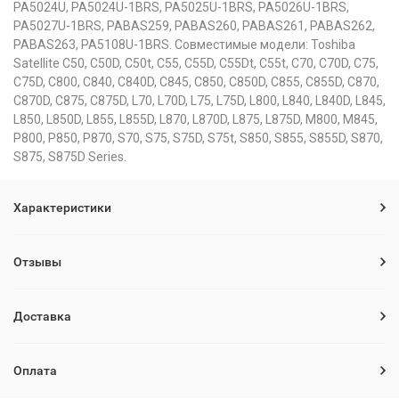
PA5024U, PA5024U-1BRS, PA5025U-1BRS, PA5026U-1BRS,
PA5027U-1BRS, PABAS259, PABAS260, PABAS261, PABAS262,
PABAS263, PA5108U-1BRS. Совместимые модели: Toshiba
Satellite C50, C50D, C50t, C55, C55D, C55Dt, C55t, C70, C70D, C75,
C75D, C800, C840, C840D, C845, C850, C850D, C855, C855D, C870,
C870D, C875, C875D, L70, L70D, L75, L75D, L800, L840, L840D, L845,
L850, L850D, L855, L855D, L870, L870D, L875, L875D, M800, M845,
P800, P850, P870, S70, S75, S75D, S75t, S850, S855, S855D, S870,
S875, S875D Series.
Характеристики
Отзывы
Доставка
Оплата