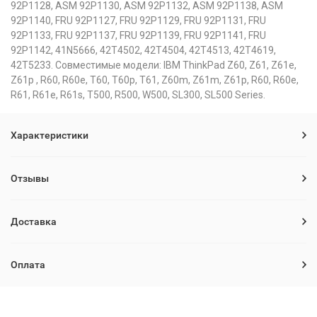
92P1128, ASM 92P1130, ASM 92P1132, ASM 92P1138, ASM
92P1140, FRU 92P1127, FRU 92P1129, FRU 92P1131, FRU
92P1133, FRU 92P1137, FRU 92P1139, FRU 92P1141, FRU
92P1142, 41N5666, 42T4502, 42T4504, 42T4513, 42T4619,
42T5233. Совместимые модели: IBM ThinkPad Z60, Z61, Z61e,
Z61p , R60, R60e, T60, T60p, T61, Z60m, Z61m, Z61p, R60, R60e,
R61, R61e, R61s, T500, R500, W500, SL300, SL500 Series.
Характеристики
Отзывы
Доставка
Оплата