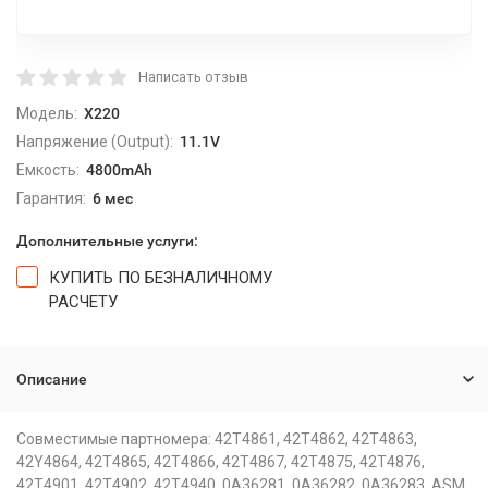
Написать отзыв
Модель:
X220
Напряжение (Output):
11.1V
Емкость:
4800mAh
Гарантия:
6 мес
Дополнительные услуги:
КУПИТЬ ПО БЕЗНАЛИЧНОМУ
РАСЧЕТУ
Описание
Совместимые партномера: 42T4861, 42T4862, 42T4863,
42Y4864, 42T4865, 42T4866, 42T4867, 42T4875, 42T4876,
42T4901, 42T4902, 42T4940, 0A36281, 0A36282, 0A36283, ASM