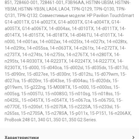
851, 728460-001, 728461-001, F3B96AA, HSTNN-UB5M, HSTNN-
YB5M, HSTNN-YB5N, LA04, LAO4, TPN-Q129, TPN-Q130, TPN-
Q131, TPN-Q132. Совместимые модели: HP Pavilion TouchSmart
G14-a001TX, G14-a002TX, G14-a003TX, G14-a004TX, G14-
a005TX, G14-a006TX, 14-d004ax, 14-d010TX, 14-d011TX, 14-
d014TX, 14-d015TX, 14-d018TX, 14-d046TU, 14-d101TX, 14-
n000, 14-n001ax, 14-n002ax, 14-n025tx, 14-n027tx, 14-n028tx,
14-n029tx, 14-n055sa, 14-n063TX, 14-n261tx, 14-n272TX, 14-
n273TX, 14-n274tx, 14-n275tx, 14-n276TX, 14-n280TX, 14-
n295tx, 14-R030TX, 14-R223TX, 14-R224TX, 14-R227TX, 14-
R230TX, 15-d000, 15-d040ca, 15-d002sl, 15-d035dx, 15-d017cl,
15-d090nr, 15-d027ee, 15-d030nr, 15-d012tu, 15-d079wm, 15-
d027ca, 15-d020nr, 15-d043se, 15-d004au, 15-d020dx, 15-
g019wm, 15-g222ng, 15-M008TX, 15-n000, 15-n000ss, 15-
n005sg, 15-n005TU, 15-n008SO, 15-n010sg, 15-n018ss, 15-
n042SL, 15-n045TX, 15-n054TX, 15-n067ca, 15-n067SG, 15-
n077OE, 15-n200sf, 15-n207SA, 15-n222SA, 15-n233sl, 15-
n265ss, 15-n270SA, 15-n278SA, 15-p011x, 15-P151, 16-n206AX,
ProBook 248 G1, 340 G1, 350 G1, 350 G2 Series.
Характеристики