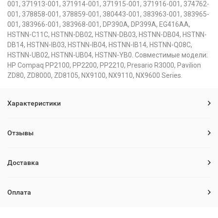
001, 371913-001, 371914-001, 371915-001, 371916-001, 374762-
001, 378858-001, 378859-001, 380443-001, 383963-001, 383965-
001, 383966-001, 383968-001, DP390A, DP399A, EG416AA,
HSTNN-C11C, HSTNN-DB02, HSTNN-DB03, HSTNN-DB04, HSTNN-
DB14, HSTNN-IB03, HSTNN-IB04, HSTNN-IB14, HSTNN-Q08C,
HSTNN-UB02, HSTNN-UB04, HSTNN-YB0. Совместимые модели:
HP Compaq PP2100, PP2200, PP2210, Presario R3000, Pavilion
ZD80, ZD8000, ZD8105, NX9100, NX9110, NX9600 Series.
Характеристики
Отзывы
Доставка
Оплата