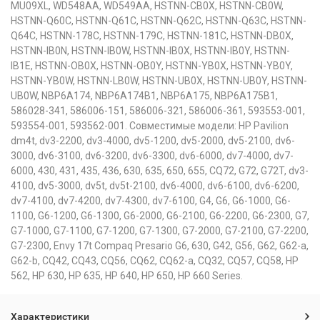
MU09XL, WD548AA, WD549AA, HSTNN-CB0X, HSTNN-CB0W,
HSTNN-Q60C, HSTNN-Q61C, HSTNN-Q62C, HSTNN-Q63C, HSTNN-
Q64C, HSTNN-178C, HSTNN-179C, HSTNN-181C, HSTNN-DB0X,
HSTNN-IB0N, HSTNN-IB0W, HSTNN-IB0X, HSTNN-IB0Y, HSTNN-
IB1E, HSTNN-OB0X, HSTNN-OB0Y, HSTNN-YB0X, HSTNN-YB0Y,
HSTNN-YB0W, HSTNN-LB0W, HSTNN-UB0X, HSTNN-UB0Y, HSTNN-
UB0W, NBP6A174, NBP6A174B1, NBP6A175, NBP6A175B1,
586028-341, 586006-151, 586006-321, 586006-361, 593553-001,
593554-001, 593562-001. Совместимые модели: HP Pavilion
dm4t, dv3-2200, dv3-4000, dv5-1200, dv5-2000, dv5-2100, dv6-
3000, dv6-3100, dv6-3200, dv6-3300, dv6-6000, dv7-4000, dv7-
6000, 430, 431, 435, 436, 630, 635, 650, 655, CQ72, G72, G72T, dv3-
4100, dv5-3000, dv5t, dv5t-2100, dv6-4000, dv6-6100, dv6-6200,
dv7-4100, dv7-4200, dv7-4300, dv7-6100, G4, G6, G6-1000, G6-
1100, G6-1200, G6-1300, G6-2000, G6-2100, G6-2200, G6-2300, G7,
G7-1000, G7-1100, G7-1200, G7-1300, G7-2000, G7-2100, G7-2200,
G7-2300, Envy 17t Compaq Presario G6, 630, G42, G56, G62, G62-a,
G62-b, CQ42, CQ43, CQ56, CQ62, CQ62-a, CQ32, CQ57, CQ58, HP
562, HP 630, HP 635, HP 640, HP 650, HP 660 Series.
Характеристики