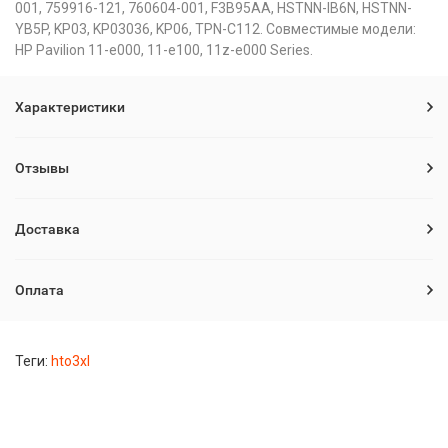
001, 759916-121, 760604-001, F3B95AA, HSTNN-IB6N, HSTNN-
YB5P, KP03, KP03036, KP06, TPN-C112. Совместимые модели:
HP Pavilion 11-e000, 11-e100, 11z-e000 Series.
Характеристики
Отзывы
Доставка
Оплата
Теги:
hto3xl