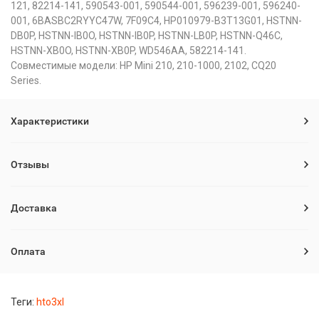
121, 82214-141, 590543-001, 590544-001, 596239-001, 596240-
001, 6BASBC2RYYC47W, 7F09C4, HP010979-B3T13G01, HSTNN-
DB0P, HSTNN-IB0O, HSTNN-IB0P, HSTNN-LB0P, HSTNN-Q46C,
HSTNN-XB0O, HSTNN-XB0P, WD546AA, 582214-141.
Совместимые модели: HP Mini 210, 210-1000, 2102, CQ20
Series.
Характеристики
Отзывы
Доставка
Оплата
Теги:
hto3xl