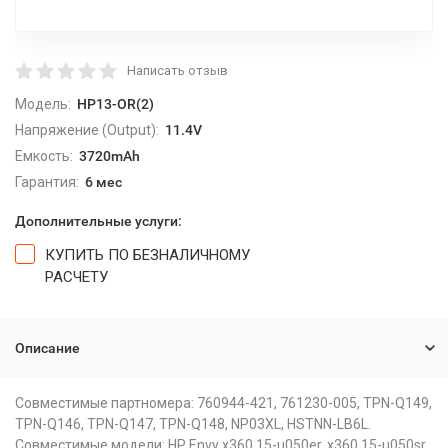
Написать отзыв
Модель:
HP13-OR(2)
Напряжение (Output):
11.4V
Емкость:
3720mAh
Гарантия:
6 мес
Дополнительные услуги:
КУПИТЬ ПО БЕЗНАЛИЧНОМУ
РАСЧЕТУ
Описание
Совместимые партномера: 760944-421, 761230-005, TPN-Q149,
TPN-Q146, TPN-Q147, TPN-Q148, NP03XL, HSTNN-LB6L.
Совместимые модели: HP Envy x360 15-u050er, x360 15-u050sr,