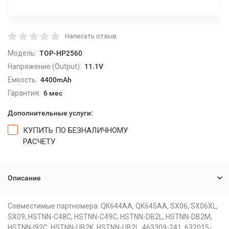
Написать отзыв
Модель:
TOP-HP2560
Напряжение (Output):
11.1V
Емкость:
4400mAh
Гарантия:
6 мес
Дополнительные услуги:
КУПИТЬ ПО БЕЗНАЛИЧНОМУ
РАСЧЕТУ
Описание
Совместимые партномера: QK644AA, QK645AA, SX06, SX06XL,
SX09, HSTNN-C48C, HSTNN-C49C, HSTNN-DB2L, HSTNN-DB2M,
HSTNN-I92C, HSTNN-UB2K, HSTNN-UB2L, 463309-241, 632015-