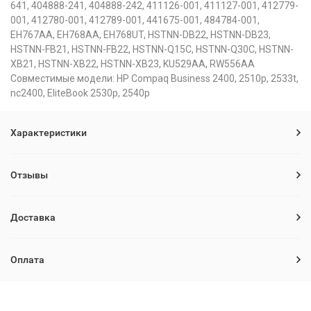
641, 404888-241, 404888-242, 411126-001, 411127-001, 412779-
001, 412780-001, 412789-001, 441675-001, 484784-001,
EH767AA, EH768AA, EH768UT, HSTNN-DB22, HSTNN-DB23,
HSTNN-FB21, HSTNN-FB22, HSTNN-Q15C, HSTNN-Q30C, HSTNN-
XB21, HSTNN-XB22, HSTNN-XB23, KU529AA, RW556AA
Совместимые модели: HP Compaq Business 2400, 2510p, 2533t,
nc2400, EliteBook 2530p, 2540p
Характеристики
Отзывы
Доставка
Оплата