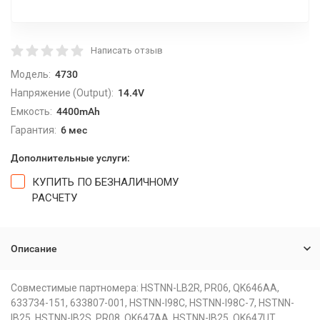
Написать отзыв
Модель:
4730
Напряжение (Output):
14.4V
Емкость:
4400mAh
Гарантия:
6 мес
Дополнительные услуги:
КУПИТЬ ПО БЕЗНАЛИЧНОМУ
РАСЧЕТУ
Описание
Совместимые партномера: HSTNN-LB2R, PR06, QK646AA,
633734-151, 633807-001, HSTNN-I98C, HSTNN-I98C-7, HSTNN-
IB25, HSTNN-IB2S, PR08, QK647AA, HSTNN-IB25, QK647UT,