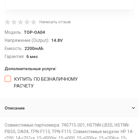
Написать отзыв
Модель:
TOP-OA04
Напряжение (Output):
14.8V
Емкость:
2200mAh
Гарантия:
6 мес
Дополнительные услуги:
КУПИТЬ ПО БЕЗНАЛИЧНОМУ
РАСЧЕТУ
Описание
Совместимые партномера: 740715-001, HSTNN-LB5S, HSTNN-
PB5S, OA04, TPN-F113, TPN-F115. Совместимые модели: HP 14-
r200, 14-r251ur, 15-d000sr, 15-g000, 15-g200ur, 15-g206ur, 15-