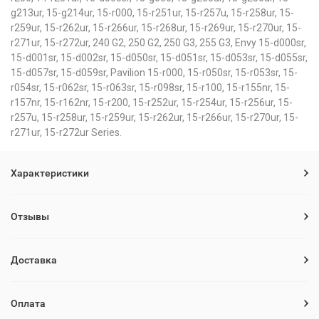
g213ur, 15-g214ur, 15-r000, 15-r251ur, 15-r257u, 15-r258ur, 15-
r259ur, 15-r262ur, 15-r266ur, 15-r268ur, 15-r269ur, 15-r270ur, 15-
r271ur, 15-r272ur, 240 G2, 250 G2, 250 G3, 255 G3, Envy 15-d000sr,
15-d001sr, 15-d002sr, 15-d050sr, 15-d051sr, 15-d053sr, 15-d055sr,
15-d057sr, 15-d059sr, Pavilion 15-r000, 15-r050sr, 15-r053sr, 15-
r054sr, 15-r062sr, 15-r063sr, 15-r098sr, 15-r100, 15-r155nr, 15-
r157nr, 15-r162nr, 15-r200, 15-r252ur, 15-r254ur, 15-r256ur, 15-
r257u, 15-r258ur, 15-r259ur, 15-r262ur, 15-r266ur, 15-r270ur, 15-
r271ur, 15-r272ur Series.
Характеристики
Отзывы
Доставка
Оплата