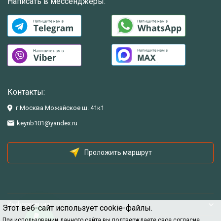
Написать в мессенджеры:
Контакты:
г.Москва Можайское ш. 41к1
keynb101@yandex.ru
Проложить маршрут
Информация
Этот веб-сайт использует cookie-файлы.
При использовании данного сайта вы подтверждаете свое согласие