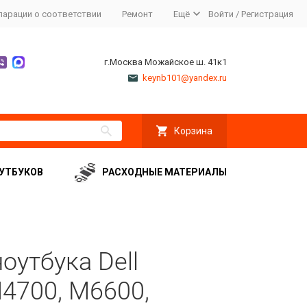
ларации о соответствии
Ремонт
Ещё
Войти
/
Регистрация
г.Москва Можайское ш. 41к1
keynb101@yandex.ru
Корзина
УТБУКОВ
РАСХОДНЫЕ МАТЕРИАЛЫ
оутбука Dell
M4700, M6600,