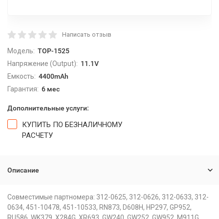
Написать отзыв
Модель:
TOP-1525
Напряжение (Output):
11.1V
Емкость:
4400mAh
Гарантия:
6 мес
Дополнительные услуги:
КУПИТЬ ПО БЕЗНАЛИЧНОМУ
РАСЧЕТУ
Описание
Совместимые партномера: 312-0625, 312-0626, 312-0633, 312-
0634, 451-10478, 451-10533, RN873, D608H, HP297, GP952,
RU586, WK379, X284G, XR693, GW240, GW252, GW952, M911G,