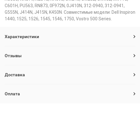
C601H, PU563, RN873, 0F972N, 0J410N, 312-0940, 312-0941,
G555N, J414N, J415N, K450N. Совместимые модели: Dell Inspiron
1440, 1525, 1526, 1545, 1546, 1750, Vostro 500 Series.
Характеристики
Отзывы
Доставка
Оплата