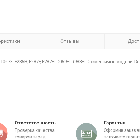
еристики
Отзывы
Дост
673, F286H, F287F, F287H, G069H, R988H. Совместимые модели: Dell I
Ответственность
Гарантия
Проверка качества
Оформив заказ 
товаров перед
получаете гаран