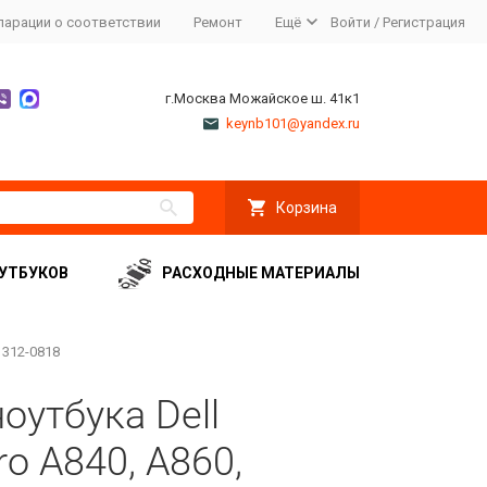
ларации о соответствии
Ремонт
Ещё
Войти
/
Регистрация
г.Москва Можайское ш. 41к1
keynb101@yandex.ru
Корзина
УТБУКОВ
РАСХОДНЫЕ МАТЕРИАЛЫ
 312-0818
оутбука Dell
ro A840, A860,