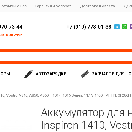
 отзывы о нас
Гарантия и возврат
Доставка и оплата
Дек
970-73-44
+7 (919) 778-01-38
зать звонок
ТОРЫ
АВТОЗАРЯДКИ
ЗАПЧАСТИ ДЛЯ НО
10, Vostro A840, A860, A860n, 1014, 1015 Series. 11.1V 4400mAh PN: 0F286H,
Аккумулятор для н
Inspiron 1410, Vost