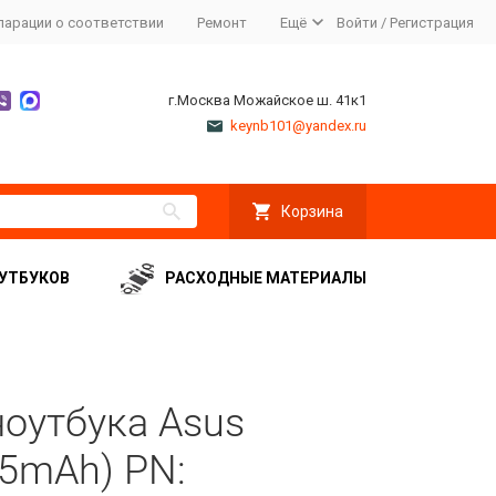
ларации о соответствии
Ремонт
Ещё
Войти
/
Регистрация
г.Москва Можайское ш. 41к1
keynb101@yandex.ru
Корзина
УТБУКОВ
РАСХОДНЫЕ МАТЕРИАЛЫ
ноутбука Asus
35mAh) PN: