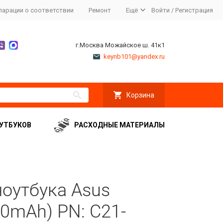
ларации о соответствии
Ремонт
Ещё
Войти
/
Регистрация
г.Москва Можайское ш. 41к1
keynb101@yandex.ru
Корзина
УТБУКОВ
РАСХОДНЫЕ МАТЕРИАЛЫ
ноутбука Asus
0mAh) PN: С21-