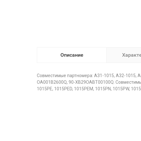
Описание
Характ
Совместимые партномера: A31-1015, A32-1015, 
OA001B2600Q, 90-XB29OABT00100Q. Совместимые мо
1015PE, 1015PED, 1015PEM, 1015PN, 1015PW, 1015T,