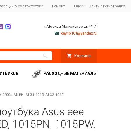
ларации о соответствии
Ремонт
Ещё
Войти
/
Регистрация
г.Москва Можайское ш. 41к1
keynb101@yandex.ru
Корзина
УТБУКОВ
РАСХОДНЫЕ МАТЕРИАЛЫ
8V 4400mAh PN: AL31-1015, AL32-1015
оутбука Asus eee
D, 1015PN, 1015PW,