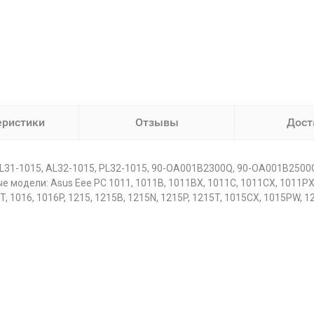
еристики
Отзывы
Дост
AL31-1015, AL32-1015, PL32-1015, 90-OA001B2300Q, 90-OA001B250
дели: Asus Eee PC 1011, 1011B, 1011BX, 1011C, 1011CX, 1011PX, 
 1016, 1016P, 1215, 1215B, 1215N, 1215P, 1215T, 1015CX, 1015PW, 12