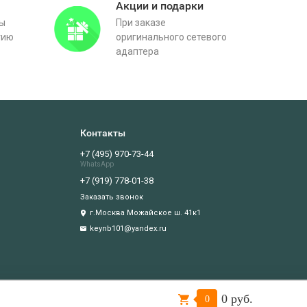
Акции и подарки
вы
При заказе
тию
оригинального сетевого
адаптера
Контакты
+7 (495) 970-73-44
WhatsApp
+7 (919) 778-01-38
Заказать звонок
г.Москва Можайское ш. 41к1
keynb101@yandex.ru
0 руб.
Подтверждаю
0