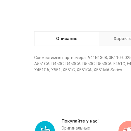
Описание
Характ
Совместимые партномера: A41N1308, 0B110-0025
A551CA, D450C, D450CA, D550C, D550CA, F451C, F
X451CA, X551, X551C, X551CA, X551MA Series.
Покупайте у нас!
Оригинальные