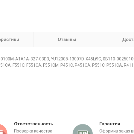
еристики
Отзывы
Дост
0100M-A1A1A-327-03D3, YU12008-13007D, X45Li9C, 0B110-00250100
451CA, F551C, F551CA, F551CM, P451C, P451CA, P551C, P551CA, R411
Ответственность
Гарантия
Проверка качества
Оформив заказ 