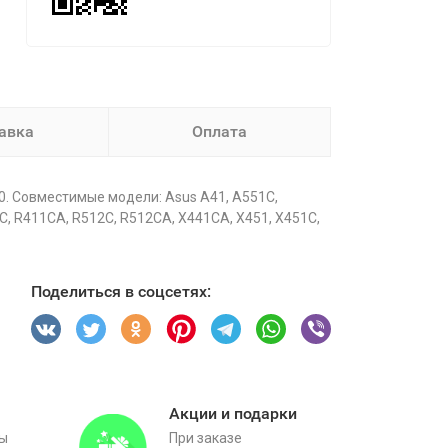
авка
Оплата
. Совместимые модели: Asus A41, A551C,
C, R411CA, R512C, R512CA, X441CA, X451, X451C,
Поделиться в соцсетях:
Акции и подарки
вы
При заказе