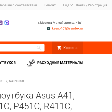
ларации о соответствии
Ремонт
Ещё
Войти
/
Регистрация
г.Москва Можайское ш. 41к1
keynb101@yandex.ru
Корзина
УТБУКОВ
РАСХОДНЫЕ МАТЕРИАЛЫ
551L7, A41N1308.
оутбука Asus A41,
1C, P451C, R411C,