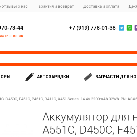
 отзывы о нас
Гарантия и возврат
Доставка и оплата
Дек
970-73-44
+7 (919) 778-01-38
зать звонок
ТОРЫ
АВТОЗАРЯДКИ
ЗАПЧАСТИ ДЛЯ НО
, D450C, F451C, P451C, R411C, X451 Series. 14.4V 2200mAh 32Wh. PN: ASX
Аккумулятор для н
A551C, D450C, F45