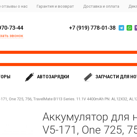
 отзывы о нас
Гарантия и возврат
Доставка и оплата
Дек
970-73-44
+7 (919) 778-01-38
зать звонок
ТОРЫ
АВТОЗАРЯДКИ
ЗАПЧАСТИ ДЛЯ НО
71, One 725, 756, TravelMate B113 Series. 11.1V 4400mAh PN: AL12X32, AL
Аккумулятор для н
V5-171, One 725, 7