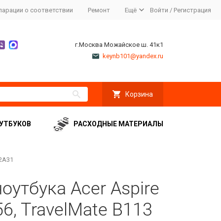
ларации о соответствии
Ремонт
Ещё
Войти
/
Регистрация
г.Москва Можайское ш. 41к1
keynb101@yandex.ru
Корзина
УТБУКОВ
РАСХОДНЫЕ МАТЕРИАЛЫ
12A31
оутбука Acer Aspire
56, TravelMate B113