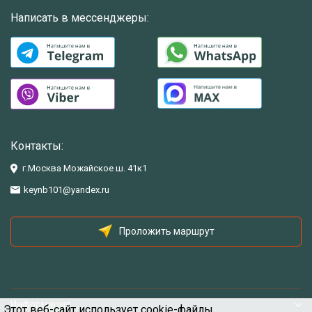
Написать в мессенджеры:
Контакты:
г.Москва Можайское ш. 41к1
keynb101@yandex.ru
Проложить маршрут
Информация
Этот веб-сайт использует cookie-файлы.