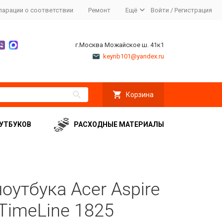
ларации о соответствии
Ремонт
Ещё
Войти
/
Регистрация
г.Москва Можайское ш. 41к1
keynb101@yandex.ru
Корзина
УТБУКОВ
РАСХОДНЫЕ МАТЕРИАЛЫ
оутбука Acer Aspire
 TimeLine 1825