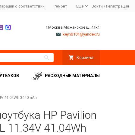
ларации о соответствии
Ремонт
Ещё
Войти
/
Регистрация
г.Москва Можайское ш. 41к1
keynb101@yandex.ru
Корзина
УТБУКОВ
РАСХОДНЫЕ МАТЕРИАЛЫ
.34V 41.04Wh 3440mAh
оутбука HP Pavilion
XL 11.34V 41.04Wh