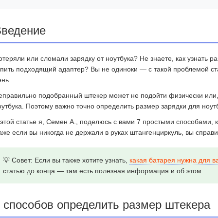
ведение
отеряли или сломали зарядку от ноутбука? Не знаете,
как узнать р
упить подходящий адаптер? Вы не одиноки — с такой проблемой с
ень.
еправильно подобранный штекер может не подойти физически или, 
оутбука. Поэтому важно точно
определить размер зарядки для ноут
 этой статье я, Семен А., поделюсь с вами 7 простыми способами,
аже если вы никогда не держали в руках штангенциркуль, вы справи
💡 Совет:
Если вы также хотите узнать,
какая батарея нужна для в
статью до конца — там есть полезная информация и об этом.
 способов определить размер штекера