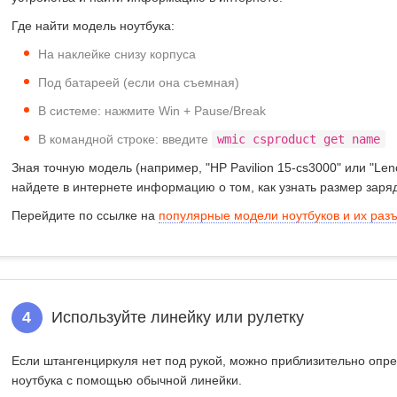
Где найти модель ноутбука:
На наклейке снизу корпуса
Под батареей (если она съемная)
В системе: нажмите Win + Pause/Break
В командной строке: введите
wmic csproduct get name
Зная точную модель (например, "HP Pavilion 15-cs3000" или "Len
найдете в интернете информацию о том,
как узнать размер заря
Перейдите по ссылке на
популярные модели ноутбуков и их раз
4
Используйте линейку или рулетку
Если штангенциркуля нет под рукой, можно приблизительно
опре
ноутбука
с помощью обычной линейки.