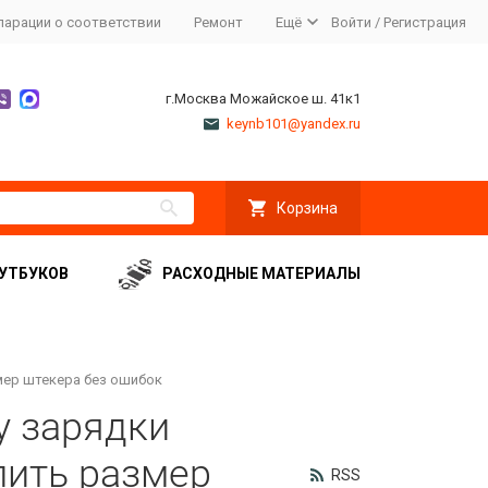
ларации о соответствии
Ремонт
Ещё
Войти
/
Регистрация
г.Москва Можайское ш. 41к1
keynb101@yandex.ru
Корзина
УТБУКОВ
РАСХОДНЫЕ МАТЕРИАЛЫ
змер штекера без ошибок
у зарядки
лить размер
RSS