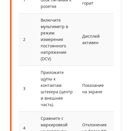
горит
розетке
Включите
мультиметр в
режим
Дисплей
2
измерения
активен
постоянного
напряжения
(DCV)
Приложите
щупы к
контактам
Показание
3
штекера (центр
на экране
и внешняя
часть)
Сравните с
маркировкой
Отклонение
4